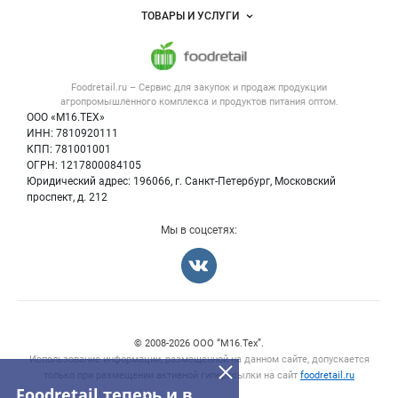
Объявления
ТОВАРЫ И УСЛУГИ
Размещение рекламы
Каталог компаний
Напитки, соки, вода
Публичная оферта
Новости рынка
Услуги
Контактная информация
Форум
Foodretail.ru – Сервис для закупок и продаж
продукции
Оборудование для пищепрома
Политика обработки персональных данных
Вакансии
агропромышленного комплекса и продуктов питания
оптом.
Тара и упаковка
Для СМИ
ООО «М16.ТЕХ»
Блог
ИНН: 7810920111
Б/у оборудование
КПП: 781001001
Вакансии
ОГРН: 1217800084105
Юридический адрес: 196066, г. Санкт-Петербург, Московский
Информация о компаниях
проспект, д. 212
Карта объявлений
Мы в соцсетях:
Счетчики, авторское право, логотипы
© 2008‑2026 ООО “М16.Тех”.
Использование информации, размещенной на данном сайте, допускается
только при размещении активной гиперссылки на сайт
foodretail.ru
Foodretail теперь и в