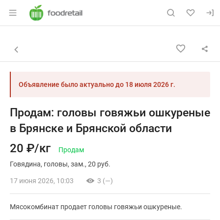
Раздел навигации по сайту foodretail.r
Объявление: Продам: головы г
Информация о объявлении
Навигация и управление объявлением
Назад к списку объявлений
Объявление было актуально до
18 июля 2026 г.
Продам: головы говяжьи ошкуреные
в Брянске и Брянской области
20 ₽/кг
Продам
Говядина
головы
зам.
20 руб.
17 июня 2026, 10:03
3 (—)
Мясокомбинат продает головы говяжьи ошкуреные.