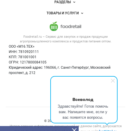
РАЗДЕЛЫ
Услуги и цены
Объявления
ТОВАРЫ И УСЛУГИ
Размещение рекламы
Каталог компаний
Напитки, соки, вода
Публичная оферта
Новости рынка
Услуги
Контактная информация
Форум
Foodretail.ru – Сервис для закупок и продаж
продукции
Оборудование для пищепрома
Политика обработки персональных данных
Вакансии
агропромышленного комплекса и продуктов питания
оптом.
Тара и упаковка
Для СМИ
ООО «М16.ТЕХ»
Блог
ИНН: 7810920111
Б/у оборудование
КПП: 781001001
Вакансии
ОГРН: 1217800084105
Юридический адрес: 196066, г. Санкт-Петербург, Московский
Информация о компаниях
проспект, д. 212
Карта объявлений
Мы в соцсетях:
Всеволод
Здравствуйте! Готов помочь
вам. Напишите мне, если у
Счетчики, авторское право, логотипы
вас появятся вопросы.
© 2008‑2026 ООО “М16.Тех”.
Использование информации, размещенной на данном сайте, допускается