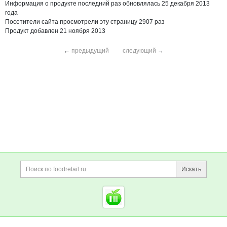
Информация о продукте последний раз обновлялась 25 декабря 2013
года
Посетители сайта просмотрели эту страницу 2907 раз
Продукт добавлен 21 ноября 2013
←
предыдущий
следующий
→
Дополнительная информация
Поиск по сайту и ссы
Искать
Cсылки на полезные проект
Foodretail.ru
— продукты