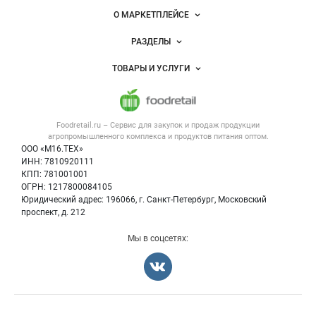
питания
Важные разделы и контакты
Навигация по сайту
О МАРКЕТПЛЕЙСЕ
Новости Foodretail.ru
РАЗДЕЛЫ
Услуги и цены
Объявления
ТОВАРЫ И УСЛУГИ
Размещение рекламы
Каталог компаний
Напитки, соки, вода
Публичная оферта
Новости рынка
Услуги
Контактная информация
Форум
Foodretail.ru – Сервис для закупок и продаж
продукции
Оборудование для пищепрома
Политика обработки персональных данных
Вакансии
агропромышленного комплекса и продуктов питания
оптом.
Тара и упаковка
Для СМИ
ООО «М16.ТЕХ»
Блог
ИНН: 7810920111
Б/у оборудование
КПП: 781001001
Вакансии
ОГРН: 1217800084105
Юридический адрес: 196066, г. Санкт-Петербург, Московский
Информация о компаниях
проспект, д. 212
Карта объявлений
Мы в соцсетях: