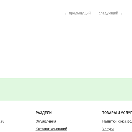
←
предыдущий
следующий
→
о сайту
Е
РАЗДЕЛЫ
ТОВАРЫ И УСЛУ
.ru
Объявления
Напитки, соки, в
Каталог компаний
Услуги