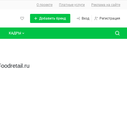
О сайте
О проекте
Платные услуги
Реклама на сайте
Добавить бренд
Вход
Регистрация
КАДРЫ
сты
Все вакансии
Все резюме
odretail.ru