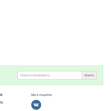
Искать
Поиск
ГИ
Мы в соцсетях:
ода