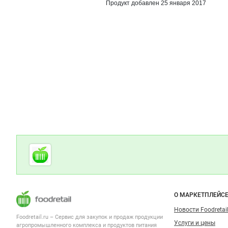
Продукт добавлен 25 января 2017
Дополнительная информация
Cсылки на полезные проекты
Foodretail.ru
— продукты
питания
Важные разделы и контакты
Навигация п
О МАРКЕТПЛЕЙС
Новости Foodretail
Foodretail.ru – Сервис для закупок и продаж
продукции
Услуги и цены
агропромышленного комплекса и продуктов питания