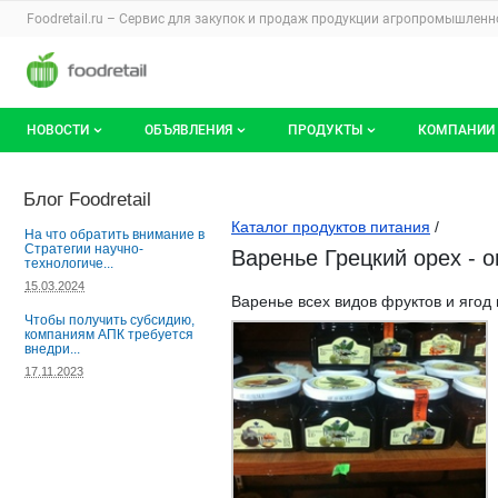
Раздел навигации по сайту foodretail.r
Foodretail.ru – Сервис для закупок и продаж
продукции агропромышленно
Авторизация и меню пользователя
Навигация по разделам сайта foodretail.ru
НОВОСТИ
ОБЪЯВЛЕНИЯ
ПРОДУКТЫ
КОМПАНИИ
Новости рынка
Все объявления
О каталоге брендов
О катало
Блог Foodretail
Каталог продуктов питания
/
Документы
Мои объявления
Продукты питания
Каталог 
На что обратить внимание в
Стратегии научно-
Варенье Грецкий орех - о
технологиче...
Мои продукты и напитки
Премиум
15.03.2024
Варенье всех видов фруктов и ягод
Чтобы получить субсидию,
компаниям АПК требуется
внедри...
17.11.2023