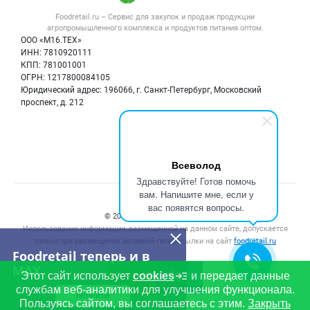
Услуги
Контактная информация
Форум
Foodretail.ru – Сервис для закупок и продаж
продукции
Оборудование для пищепрома
Политика обработки персональных данных
Вакансии
агропромышленного комплекса и продуктов питания
оптом.
Тара и упаковка
Для СМИ
ООО «М16.ТЕХ»
Блог
ИНН: 7810920111
Б/у оборудование
КПП: 781001001
Вакансии
ОГРН: 1217800084105
Юридический адрес: 196066, г. Санкт-Петербург, Московский
Информация о компаниях
проспект, д. 212
Карта объявлений
Мы в соцсетях:
Всеволод
Здравствуйте! Готов помочь
вам. Напишите мне, если у
Счетчики, авторское право, логотипы
вас появятся вопросы.
© 2008‑2026 ООО “М16.Тех”.
Использование информации, размещенной на данном сайте, допускается
только при размещении активной гиперссылки на сайт
foodretail.ru
Foodretail теперь и в
MAX
Этот сайт использует
cookies
и передает данные
службам веб-аналитики для улучшения функционала.
ПЕРЕЙТИ
Пользуясь сайтом, вы соглашаетесь с этим.
Закрыть