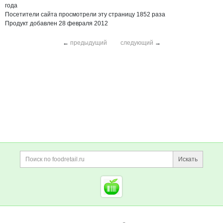
года
Посетители сайта просмотрели эту страницу 1852 раза
Продукт добавлен 28 февраля 2012
←
предыдущий
следующий
→
Дополнительная информация
Поиск по сайту и ссы
Искать
Cсылки на полезные проект
Foodretail.ru
— продукты
питания