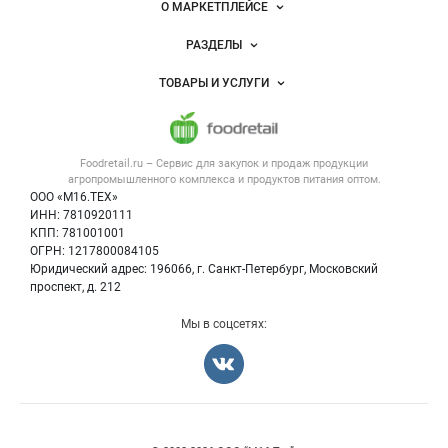
Важные разделы и контакты
Навигация по сайту
О МАРКЕТПЛЕЙСЕ
Новости Foodretail.ru
РАЗДЕЛЫ
Услуги и цены
Объявления
ТОВАРЫ И УСЛУГИ
Размещение рекламы
Каталог компаний
Напитки, соки, вода
Публичная оферта
Новости рынка
Услуги
Контактная информация
Форум
Foodretail.ru – Сервис для закупок и продаж
продукции
Оборудование для пищепрома
Политика обработки персональных данных
Вакансии
агропромышленного комплекса и продуктов питания
оптом.
Тара и упаковка
Для СМИ
ООО «М16.ТЕХ»
Блог
ИНН: 7810920111
Б/у оборудование
КПП: 781001001
Вакансии
ОГРН: 1217800084105
Юридический адрес: 196066, г. Санкт-Петербург, Московский
Информация о компаниях
проспект, д. 212
Карта объявлений
Мы в соцсетях:
Счетчики, авторское право, логотипы