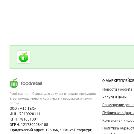
Дополнительная информация
Cсылки на полезные проекты
Foodretail.ru
— продукты
питания
Важные разделы и контакты
Навигация п
О МАРКЕТПЛЕЙС
Новости Foodretail
Foodretail.ru – Сервис для закупок и продаж
продукции
Услуги и цены
агропромышленного комплекса и продуктов питания
оптом.
Размещение рекл
ООО «М16.ТЕХ»
Публичная оферт
ИНН: 7810920111
КПП: 781001001
Контактная инфо
ОГРН: 1217800084105
Политика обрабо
Юридический адрес: 196066, г. Санкт-Петербург,
данных