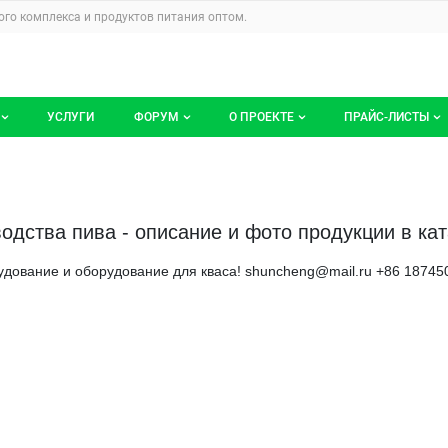
u
го комплекса и продуктов питания
оптом.
УСЛУГИ
ФОРУМ
О ПРОЕКТЕ
ПРАЙС-ЛИСТЫ
ге компаний
Все темы
Блог
Мои прайс-ли
компаний
Избранные
Услуги проекта
дства пива - описание и фото продукции в ката
 размещение
С моим участием
О проекте
дование и оборудование для кваса! shuncheng@mail.ru +86 18745
Контакты
Публичная оферта
Реклама на сайте