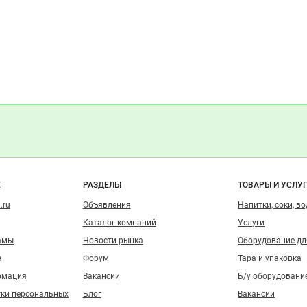
о сайту
Е
РАЗДЕЛЫ
ТОВАРЫ И УСЛУ
.ru
Объявления
Напитки, соки, в
Каталог компаний
Услуги
амы
Новости рынка
Оборудование д
а
Форум
Тара и упаковка
рмация
Вакансии
Б/у оборудовани
тки персональных
Блог
Вакансии