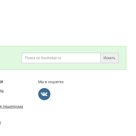
Искать
Поиск
ГИ
Мы в соцсетях:
ода
ля пищепрома
е