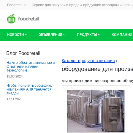
Раздел навигации по сайту foodretail.r
Foodretail.ru – Сервис для закупок и продаж
продукции агропромышленно
Авторизация и меню пользователя
Навигация по разделам сайта foodretail.ru
НОВОСТИ
ОБЪЯВЛЕНИЯ
ПРОДУКТЫ
КОМПАНИИ
Новости рынка
Все объявления
О каталоге брендов
О катало
Блог Foodretail
Каталог продуктов питания
/
Документы
Мои объявления
Продукты питания
Каталог 
На что обратить внимание в
Стратегии научно-
оборудование для произво
технологиче...
Мои продукты и напитки
Премиум
15.03.2024
мы производим пивоваренное обору
Чтобы получить субсидию,
компаниям АПК требуется
внедри...
17.11.2023