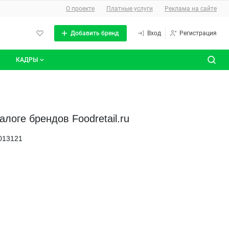
О сайте
О проекте
Платные услуги
Реклама на сайте
Добавить бренд
Вход
Регистрация
КАДРЫ
сты
Все вакансии
Все резюме
логе брендов Foodretail.ru
013121