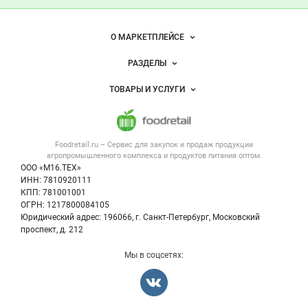
— продукты
питания
Важные разделы и контакты
Навигация по сайту
О МАРКЕТПЛЕЙСЕ
Новости Foodretail.ru
РАЗДЕЛЫ
Услуги и цены
Объявления
ТОВАРЫ И УСЛУГИ
Размещение рекламы
Каталог компаний
Напитки, соки, вода
Публичная оферта
Новости рынка
Услуги
Контактная информация
Форум
Foodretail.ru – Сервис для закупок и продаж
продукции
Оборудование для пищепрома
Политика обработки персональных данных
Вакансии
агропромышленного комплекса и продуктов питания
оптом.
Тара и упаковка
Для СМИ
ООО «М16.ТЕХ»
Блог
ИНН: 7810920111
Б/у оборудование
КПП: 781001001
Вакансии
ОГРН: 1217800084105
Юридический адрес: 196066, г. Санкт-Петербург, Московский
Информация о компаниях
проспект, д. 212
Карта объявлений
Мы в соцсетях: