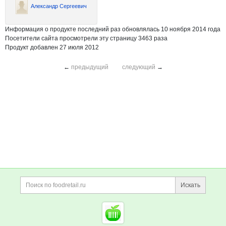
Александр Сергеевич
Информация о продукте последний раз обновлялась 10 ноября 2014 года
Посетители сайта просмотрели эту страницу 3463 раза
Продукт добавлен 27 июля 2012
←
предыдущий
следующий
→
Дополнительная информация
Поиск по сайту и ссы
Искать
Cсылки на полезные проект
Foodretail.ru