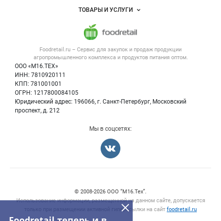
Услуги и цены
Объявления
ТОВАРЫ И УСЛУГИ
Размещение рекламы
Каталог компаний
Напитки, соки, вода
Публичная оферта
Новости рынка
Услуги
Контактная информация
Форум
Foodretail.ru – Сервис для закупок и продаж
продукции
Оборудование для пищепрома
Политика обработки персональных данных
Вакансии
агропромышленного комплекса и продуктов питания
оптом.
Тара и упаковка
Для СМИ
ООО «М16.ТЕХ»
Блог
ИНН: 7810920111
Б/у оборудование
КПП: 781001001
Вакансии
ОГРН: 1217800084105
Юридический адрес: 196066, г. Санкт-Петербург, Московский
Информация о компаниях
проспект, д. 212
Карта объявлений
Мы в соцсетях:
Счетчики, авторское право, логотипы
© 2008‑2026 ООО “М16.Тех”.
Использование информации, размещенной на данном сайте, допускается
только при размещении активной гиперссылки на сайт
foodretail.ru
Foodretail теперь и в