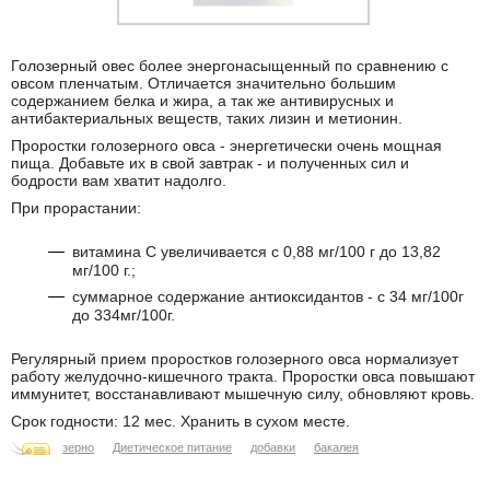
Голозерный овес более энергонасыщенный по сравнению с
овсом пленчатым. Отличается значительно большим
содержанием белка и жира, а так же антивирусных и
антибактериальных веществ, таких лизин и метионин.
Проростки голозерного овса - энергетически очень мощная
пища. Добавьте их в свой завтрак - и полученных сил и
бодрости вам хватит надолго.
При прорастании:
витамина С увеличивается с 0,88 мг/100 г до 13,82
мг/100 г.;
суммарное содержание антиоксидантов - с 34 мг/100г
до 334мг/100г.
Регулярный прием проростков голозерного овса нормализует
работу желудочно-кишечного тракта. Проростки овса повышают
иммунитет, восстанавливают мышечную силу, обновляют кровь.
Срок годности: 12 мес. Хранить в сухом месте.
зерно
Диетическое питание
добавки
бакалея