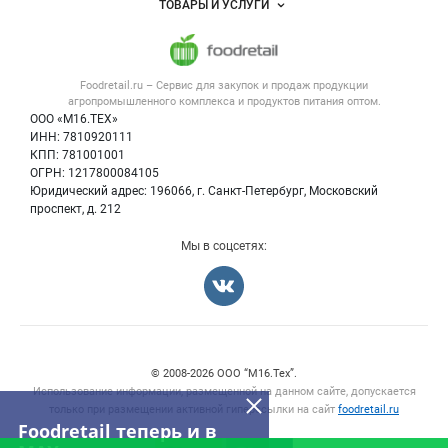
ТОВАРЫ И УСЛУГИ
Размещение рекламы
Каталог компаний
Напитки, соки, вода
Публичная оферта
Новости рынка
Услуги
Контактная информация
Форум
Foodretail.ru – Сервис для закупок и продаж
продукции
Оборудование для пищепрома
Политика обработки персональных данных
Вакансии
агропромышленного комплекса и продуктов питания
оптом.
Тара и упаковка
Для СМИ
ООО «М16.ТЕХ»
Блог
ИНН: 7810920111
Б/у оборудование
КПП: 781001001
Вакансии
ОГРН: 1217800084105
Юридический адрес: 196066, г. Санкт-Петербург, Московский
Информация о компаниях
проспект, д. 212
Карта объявлений
Мы в соцсетях:
Счетчики, авторское право, логотипы
© 2008‑2026 ООО “М16.Тех”.
Использование информации, размещенной на данном сайте, допускается
только при размещении активной гиперссылки на сайт
foodretail.ru
Foodretail теперь и в