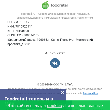
Напитки, соки, вода
Публичная оферта
Новости рынка
Услуги
Контактная информация
Форум
Foodretail.ru – Сервис для закупок и продаж
продукции
Оборудование для пищепрома
Политика обработки персональных данных
Вакансии
агропромышленного комплекса и продуктов питания
оптом.
Тара и упаковка
Для СМИ
ООО «М16.ТЕХ»
Блог
ИНН: 7810920111
Б/у оборудование
КПП: 781001001
Вакансии
ОГРН: 1217800084105
Юридический адрес: 196066, г. Санкт-Петербург, Московский
Информация о компаниях
проспект, д. 212
Карта объявлений
Мы в соцсетях:
Счетчики, авторское право, логотипы
© 2008‑2026 ООО “М16.Тех”.
Использование информации, размещенной на данном сайте, допускается
только при размещении активной гиперссылки на сайт
foodretail.ru
Foodretail теперь и в
MAX
Этот сайт использует
cookies
и передает данные