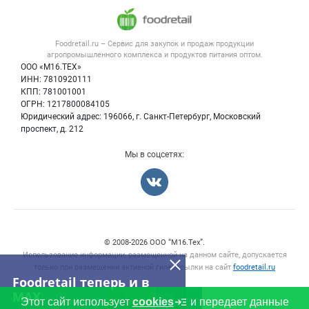
Каталог компаний
Напитки, соки, вода
Публичная оферта
Новости рынка
Услуги
Контактная информация
Форум
Foodretail.ru – Сервис для закупок и продаж
продукции
Оборудование для пищепрома
Политика обработки персональных данных
Вакансии
агропромышленного комплекса и продуктов питания
оптом.
Тара и упаковка
Для СМИ
ООО «М16.ТЕХ»
Блог
ИНН: 7810920111
Б/у оборудование
КПП: 781001001
Вакансии
ОГРН: 1217800084105
Юридический адрес: 196066, г. Санкт-Петербург, Московский
Информация о компаниях
проспект, д. 212
Карта объявлений
Мы в соцсетях:
Счетчики, авторское право, логотипы
© 2008‑2026 ООО “М16.Тех”.
Использование информации, размещенной на данном сайте, допускается
только при размещении активной гиперссылки на сайт
foodretail.ru
Foodretail теперь и в
MAX
Этот сайт использует
cookies
и передает данные