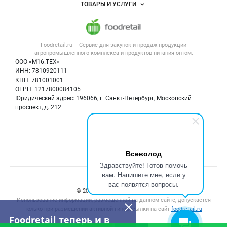
Объявления
ТОВАРЫ И УСЛУГИ
Размещение рекламы
Каталог компаний
Напитки, соки, вода
Публичная оферта
Новости рынка
Услуги
Контактная информация
Форум
Foodretail.ru – Сервис для закупок и продаж
продукции
Оборудование для пищепрома
Политика обработки персональных данных
Вакансии
агропромышленного комплекса и продуктов питания
оптом.
Тара и упаковка
Для СМИ
ООО «М16.ТЕХ»
Блог
ИНН: 7810920111
Б/у оборудование
КПП: 781001001
Вакансии
ОГРН: 1217800084105
Юридический адрес: 196066, г. Санкт-Петербург, Московский
Информация о компаниях
проспект, д. 212
Карта объявлений
Мы в соцсетях:
Всеволод
Здравствуйте! Готов помочь
вам. Напишите мне, если у
Счетчики, авторское право, логотипы
вас появятся вопросы.
© 2008‑2026 ООО “М16.Тех”.
Использование информации, размещенной на данном сайте, допускается
только при размещении активной гиперссылки на сайт
foodretail.ru
Foodretail теперь и в