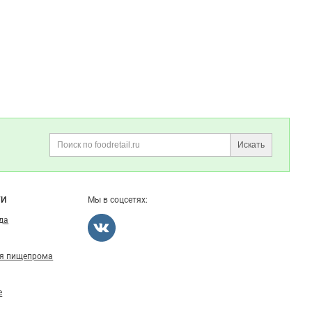
Искать
Поиск
ГИ
Мы в соцсетях:
ода
ля пищепрома
е