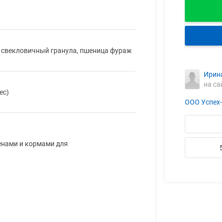
 свекловичный гранула, пшеница фураж
Ирин
на са
ес)
ООО Успех
енами и кормами для