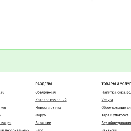
о сайту
Е
РАЗДЕЛЫ
ТОВАРЫ И УСЛУ
.ru
Объявления
Напитки, соки, в
Каталог компаний
Услуги
амы
Новости рынка
Оборудование д
а
Форум
Тара и упаковка
рмация
Вакансии
Б/у оборудовани
тки персональных
Блог
Вакансии