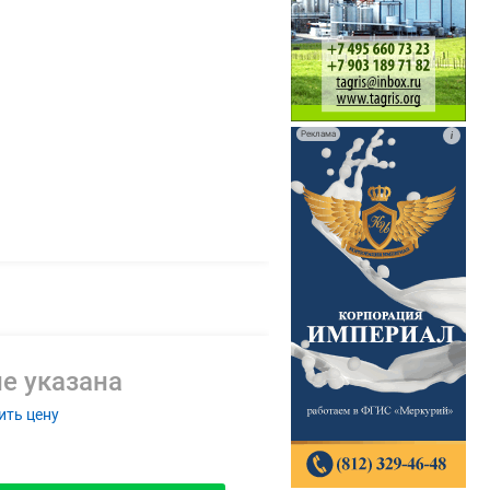
Реклама
i
е указана
ить цену