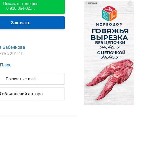
Показать телефон
Реклама
i
8 910 364-02....
Заказать
а Бабенкова
йте с 2012 г.
-Плюс
Показать e-mail
5 объявлений автора