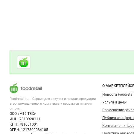
Дополнительная информация
Cсылки на полезные проекты
Foodretail.ru
— продукты
питания
Важные разделы и контакты
Навигация п
О МАРКЕТПЛЕЙС
Новости Foodretail
Foodretail.ru – Сервис для закупок и продаж
продукции
Услуги и цены
агропромышленного комплекса и продуктов питания
оптом.
Размещение рекл
ООО «М16.ТЕХ»
Публичная оферт
ИНН: 7810920111
КПП: 781001001
Контактная инфо
ОГРН: 1217800084105
Политика обрабо