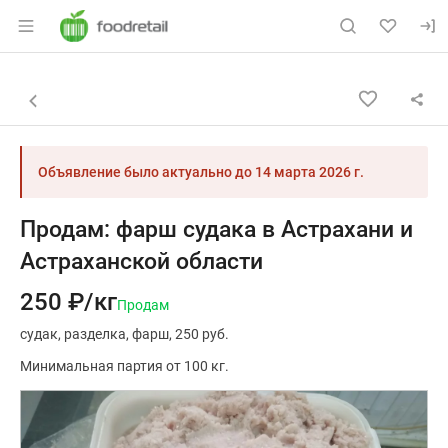
Раздел навигации по сайту foodretail.r
Объявление: Продам: фарш суд
Информация о объявлении
Навигация и управление объявлением
Назад к списку объявлений
Объявление было актуально до
14 марта 2026 г.
Продам: фарш судака в Астрахани и
Астраханской области
250 ₽/кг
Продам
судак
разделка
фарш
250 руб.
Минимальная партия от 100 кг.