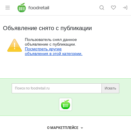
Раздел навигации по сайту foodretail.r
Объявление снято с публикации
Пользователь снял данное
объявление с публикации.
Посмотреть другие
объявления в этой категории.
Дополнительная информация
Поиск по сайту и ссы
Искать
Cсылки на полезные проект
Foodretail.ru
— продукты
питания
Важные разделы и контакты
Навигация по сайту
О МАРКЕТПЛЕЙСЕ