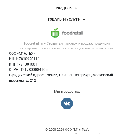
Новости Foodretail.ru
РАЗДЕЛЫ
Услуги и цены
Объявления
ТОВАРЫ И УСЛУГИ
Размещение рекламы
Каталог компаний
Напитки, соки, вода
Публичная оферта
Новости рынка
Услуги
Контактная информация
Форум
Foodretail.ru – Сервис для закупок и продаж
продукции
Оборудование для пищепрома
Политика обработки персональных данных
Вакансии
агропромышленного комплекса и продуктов питания
оптом.
Тара и упаковка
Для СМИ
ООО «М16.ТЕХ»
Блог
ИНН: 7810920111
Б/у оборудование
КПП: 781001001
Вакансии
ОГРН: 1217800084105
Юридический адрес: 196066, г. Санкт-Петербург, Московский
Информация о компаниях
проспект, д. 212
Карта объявлений
Мы в соцсетях:
Счетчики, авторское право, логотипы
© 2008‑2026 ООО “М16.Тех”.