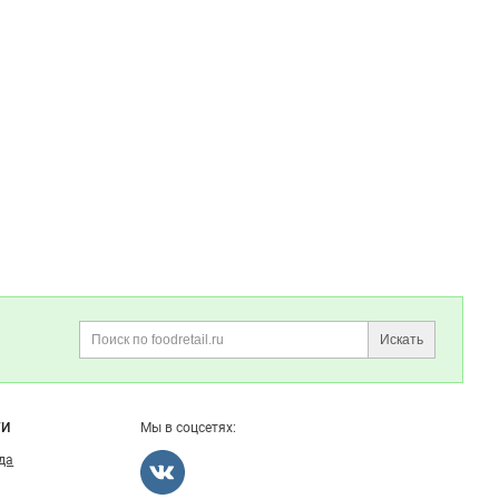
Искать
Поиск
ГИ
Мы в соцсетях:
ода