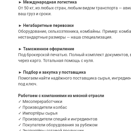
► Международная логистика
От 50 кг, из любых стран, любым видом транспорта — ави
ваш груз и сроки.
► Негабаритные перевозки
Оборудование, сельхозтехника, комбайны. Пример: комба
нестандартные размеры — наша специализация.
► Таможенное оформление
Под брокерской печатью. Полный комплект документов, в
через карго. Тотальная помощь с нуля.
► Подбор и закупка у поставщика
Помогаем найти надёжного поставщика сырья, ингредиен
под ключ.
Работаем с компаниями из мясной отрасли
✓ Мясопереработчики
✓ Производители колбас
✓ Импортёры сырья
✓ Производители специй и ингредиентов
✓ Покупатели оборудования за рубежом
✓ Экспортёры готовой продукции