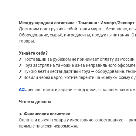
Международная логистика · Таможня · Импорт/Экспорт
Доставим ваш груз из любой точки мира — безопасно, офи
Оборудование, сырьё, ингредиенты, продукты питания. О
товары.
Узнаёте себя?
✗ Поставщик за рубежом не принимает оплату из России
✗ Груз застрял на таможне из-за неправильного оформл
✗ Нужно везти нестандартный груз — оборудование, техн
✗ Возили через карго, хотите перейти на «белую» схему с
ACL
решает все эти задачи — под ключ, с полным пакето
Что мы делаем
► Финансовая логистика
Оплата и выкуп товара у иностранного поставщика — вк
прямые платежи невозможны.