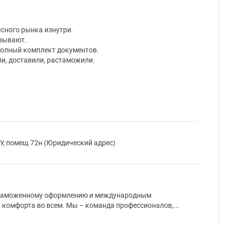
ясного рынка изнутри.
азывают.
полный комплект документов.
ли, доставили, растаможили.
а У, помещ 72н (Юридический адрес)
о таможенному оформлению и международным
 комфорта во всем. Мы – команда профессионалов,...