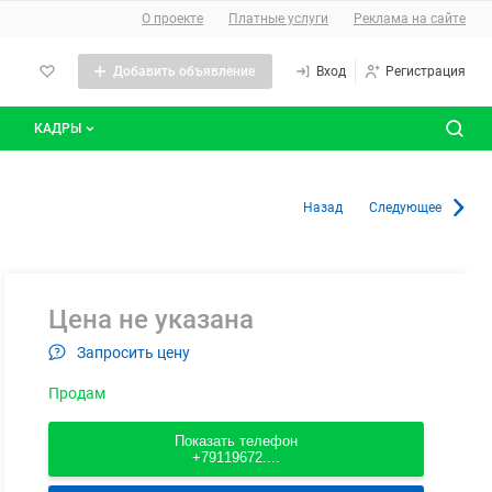
О сайте
О проекте
Платные услуги
Реклама на сайте
Добавить объявление
Вход
Регистрация
КАДРЫ
сты
Все вакансии
Назад
Следующее
Все резюме
Цена не указана
Запросить цену
Продам
Показать телефон
+79119672....