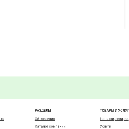
о сайту
Е
РАЗДЕЛЫ
ТОВАРЫ И УСЛУ
.ru
Объявления
Напитки, соки, в
Каталог компаний
Услуги